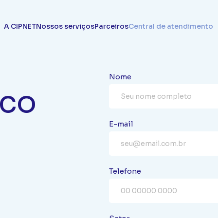
A CIPNET
Nossos serviços
Parceiros
Central de atendimento
Nome
sco
es para e-mails
Cloud Solutions
Segura
os
Documentação
Supor
orporativo
Microsoft Office365
Antivirus
E-mail
us chamados
Consulte
Cons
ft Exchange Online
Google Workspace
Certifica
Marketing
CDN - Content Delivery Network
ransacional
Telefone