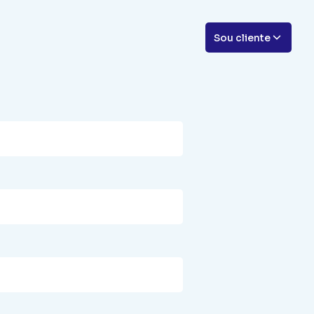
Sou cliente
nça & Disaster Recovery
te remoto
Central de ajuda
 e Firewall para seu Site / Aplicação Web
ulte
Acesse a central
dos Digitais SSL