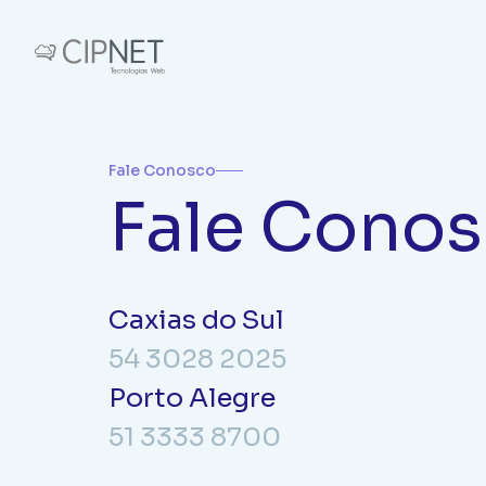
Fale Conosco
Fale Cono
Hospedagem de sites
Soluçõ
Ligar para a gente
Chamad
Hospedagem de E-mails e Sites
Email C
Veja os telefones
Abra se
Servidores Exclusivos
Microso
Registro e Administração de Domínios
E-mail 
Caxias do Sul
Presença Digital
E-mail T
54 3028 2025
Porto Alegre
51 3333 8700