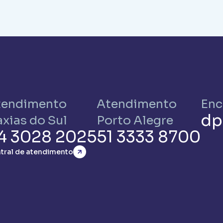
tendimento
Atendimento
Enc
dp
xias do Sul
Porto Alegre
4 3028 2025
51 3333 8700
tral de atendimento