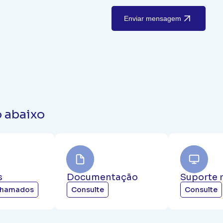
Enviar mensagem
o abaixo
s
Documentação
Suporte 
chamados
Consulte
Consulte